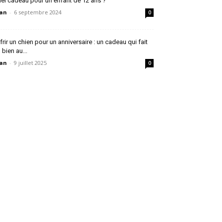
el cadeau pour un enfant de 12 ans ?
an
-
6 septembre 2024
0
frir un chien pour un anniversaire : un cadeau qui fait
 bien au...
an
-
9 juillet 2025
0