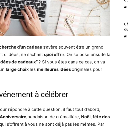
Qu
Al
Of
du
Al
cherche d’un cadeau
s’avère souvent être un grand
rt d’idées, ne sachant
quoi offrir
. On se pose ensuite la
idées de cadeaux”
? Si vous êtes dans ce cas, on va
 un
large choix
les
meilleures idées
originales pour
’événement à célébrer
ur répondre à cette question, il faut tout d’abord,
Anniversaire
,pendaison de crémaillère,
Noël
,
fête des
ui s’offrent à vous ne sont déjà pas les mêmes. Par