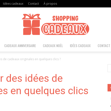
Idées cadeaux
Contact
À propos
CADEAUX ANNIVERSAIRE
CADEAUX NOËL
IDÉES CADEAUX
CONTACT
Shopping
 de cadeaux originales en quelques clics ?
 des idées de
Cadeaux
es en quelques clics