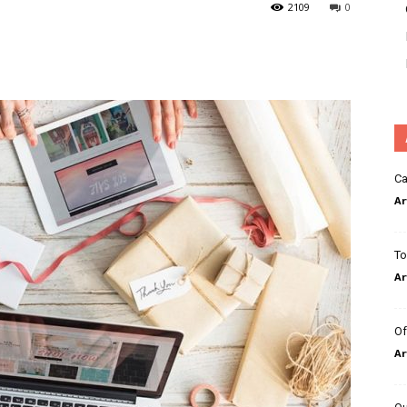
2109
0
Ca
Ar
To
Ar
Of
Ar