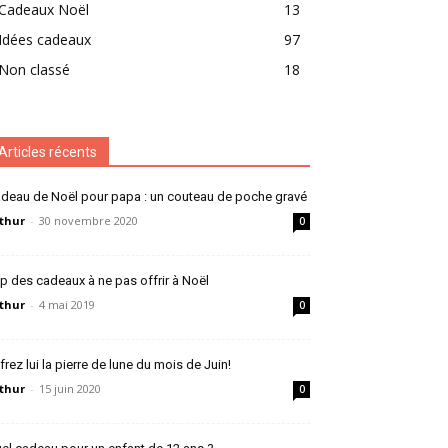
Cadeaux Noël
13
Idées cadeaux
97
Non classé
18
Articles récents
deau de Noël pour papa : un couteau de poche gravé
thur
-
30 novembre 2020
0
p des cadeaux à ne pas offrir à Noël
thur
-
4 mai 2019
0
frez lui la pierre de lune du mois de Juin!
thur
-
15 juin 2020
0