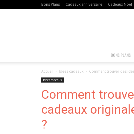
Bons Plans
Cadeaux anniversaire
Cadeaux Noël
BONS PLANS
Accueil
Idées cadeaux
Comment trouver des idées
Idées cadeaux
Comment trouver
cadeaux original
?