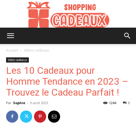
Shopping
Accueil
Idées cadeaux
Idées cadeaux
Les 10 Cadeaux pour
Cadeaux
Homme Tendance en 2023 –
Trouvez le Cadeau Parfait !
Par
Sophie
-
9 août 2023
1244
0